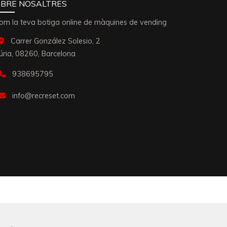
BRE NOSALTRES
om la teva botiga online de màquines de vending
Carrer González Solesio, 2
úria,
08260,
Barcelona
938695795
info
recreset.com