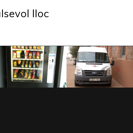
lsevol lloc
Següe