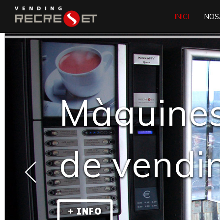
INICI
NOS
Màquine
de vendi
+ INFO