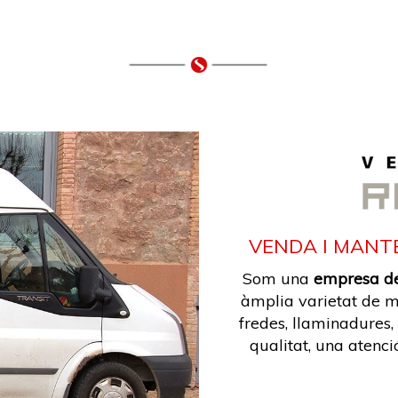
VENDA I MANT
Som una
empresa de
àmplia varietat de 
fredes, llaminadures,
qualitat, una atenc